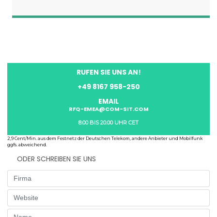
RUFEN SIE UNS AN!
+49 8167 958-250
EMAIL
RFQ-EMEA@COM-SIT.COM
8.00 BIS 20.00 UHR CET
2,9 Cent/Min. aus dem Festnetz der Deutschen Telekom, andere Anbieter und Mobilfunk
ggfs. abweichend.
ODER SCHREIBEN SIE UNS
Firma
Website
Name