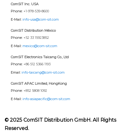
ComSIT Inc. USA
Phone:
+1-978-539-8600
E-Mail:
info-usa@com-sit.com
ComSIT Distribution México
Phone:
+52 33 15923852
E-Mail:
mexico@com-sit.com
ComSIT Electronics Taicang Co., Ltd
Phone:
+86 512 5366 1193
Email:
info-taicang@com-sit.com
ComSIT APAC Limited, HongKong
Phone:
+852 5808 1092
E-Mail:
info-asiapacific@com-sit.com
© 2025 ComSIT Distribution GmbH. All Rights
Reserved.