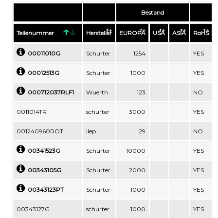
Bestand
Teilenummer
Hersteller
EUROPA
USA
ASIA
RoHS
00011010G
Schurter
1254
YES
00012513G
Schurter
1000
YES
000712037RLF1
Wuerth
123
NO
0011014TR
schurter
3000
YES
001240960ROT
ilep
29
NO
00341523G
Schurter
10000
YES
00343105G
Schurter
2000
YES
00343123PT
Schurter
1000
YES
00343127G
schurter
1000
YES