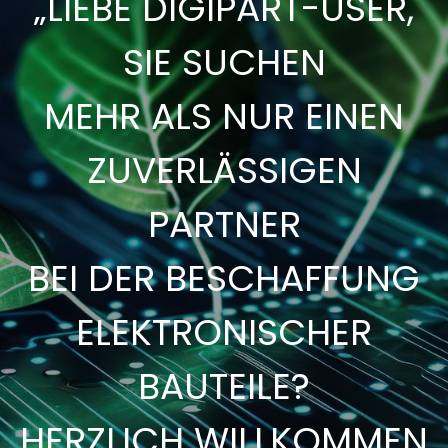
„LIEBE DIGIPART-USER,
SIE SUCHEN
MEHR ALS NUR EINEN
ZUVERLÄSSIGEN
PARTNER
BEI DER BESCHAFFUNG
ELEKTRONISCHER
BAUTEILE?
HERZLICH WILLKOMMEN