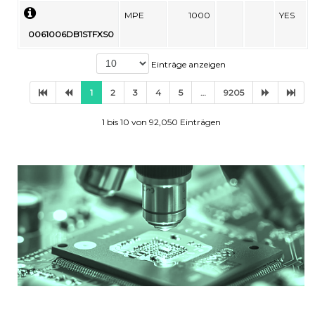
MPE
1000
YES
0061006DB1STFXS0
Einträge anzeigen
1
2
3
4
5
…
9205
1 bis 10 von 92,050 Einträgen