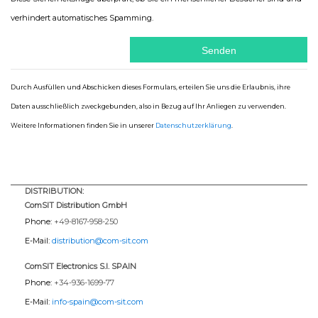
verhindert automatisches Spamming.
Durch Ausfüllen und Abschicken dieses Formulars, erteilen Sie uns die Erlaubnis, ihre
Daten ausschließlich zweckgebunden, also in Bezug auf Ihr Anliegen zu verwenden.
Weitere Informationen finden Sie in unserer
Datenschutzerklärung
.
DISTRIBUTION:
ComSIT Distribution GmbH
Phone:
+49-8167-958-250
E-Mail:
distribution@com-sit.com
ComSIT Electronics S.l. SPAIN
Phone:
+34-936-1699-77
E-Mail:
info-spain@com-sit.com