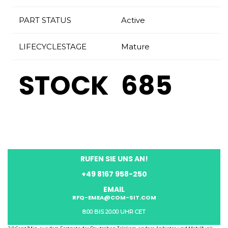
PART STATUS
Active
LIFECYCLESTAGE
Mature
STOCK
685
RUFEN SIE UNS AN!
+49 8167 958-250
EMAIL
RFQ-EMEA@COM-SIT.COM
8.00 BIS 20.00 UHR CET