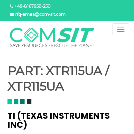
Direkt
+49-8167958-250
zum
rfq-emea@com-sit.com
Inhalt
PART:
XTR115UA /
XTR115UA
TI (TEXAS INSTRUMENTS
INC)