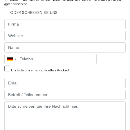
2,9 Cent/Min. aus dem Festnetz der Deutschen Telekom, andere Anbieter und Mobilfunk
ggfs. abweichend.
ODER SCHREIBEN SIE UNS
Firma
Website
Name
Telefon
Ich bitte um einen schnellen Rückruf
Email
Part
Message