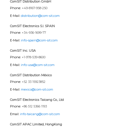
ComSIT Distribution GmbH
Phone:
+49-8167-958-250
E-Mail:
distribution@com-sit.com
ComSIT Electronics S.l. SPAIN
Phone:
+34-936-1699-77
E-Mail:
info-spain@com-sit.com
ComSIT Inc. USA
Phone:
+1-978-539-8600
E-Mail:
info-usa@com-sit.com
ComSIT Distribution México
Phone:
+52 33 15923852
E-Mail:
mexico@com-sit.com
ComSIT Electronics Taicang Co., Ltd
Phone:
+86 512 5366 1193
Email:
info-taicang@com-sit.com
ComSIT APAC Limited, HongKong