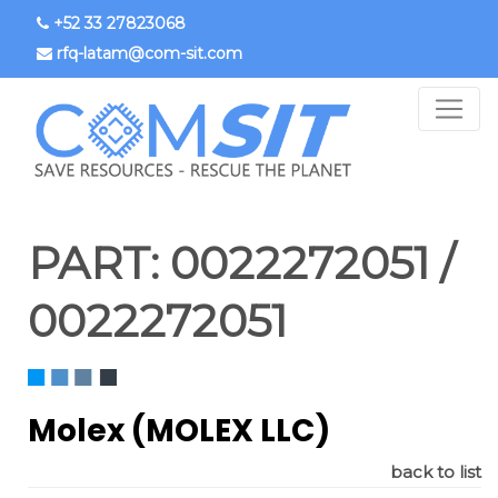
Skip
+52 33 27823068
to
rfq-latam@com-sit.com
main
content
PART:
0022272051 /
0022272051
Molex (MOLEX LLC)
back to list