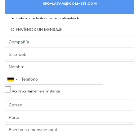
RFQ-LATAM@COM-SIT.COM
Se pueden cobrar tarifas internacionales estándar.
O ENVÍENOS UN MENSAJE
Company
Website
Name
Phone
Por favor llámeme al instante
Email
Part
Message