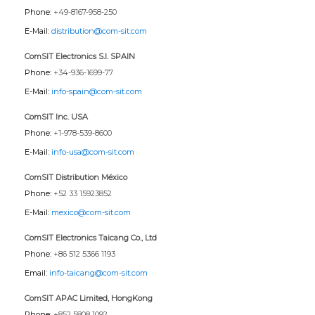
Phone:
+49-8167-958-250
E-Mail:
distribution@com-sit.com
ComSIT Electronics S.l. SPAIN
Phone:
+34-936-1699-77
E-Mail:
info-spain@com-sit.com
ComSIT Inc. USA
Phone:
+1-978-539-8600
E-Mail:
info-usa@com-sit.com
ComSIT Distribution México
Phone:
+52 33 15923852
E-Mail:
mexico@com-sit.com
ComSIT Electronics Taicang Co., Ltd
Phone:
+86 512 5366 1193
Email:
info-taicang@com-sit.com
ComSIT APAC Limited, HongKong
Phone:
+852 5808 1092