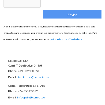
Al completar y enviar este formulario, nos permite usar sus datos enviados solo para este
propósito, para responder a su pregunta o proporcionarle los detalles de su solicitud. Para
obtener más información, consulte nuestra
política de protección de datos
.
DISTRIBUTION:
ComSIT Distribution GmbH
Phone:
+49-8167-958-250
E-Mail:
distribution@com-sit.com
ComSIT Electronics S.l. SPAIN
Phone:
+34-936-1699-77
E-Mail:
info-spain@com-sit.com