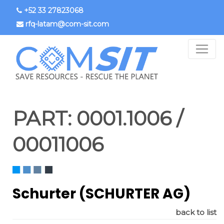
Skip
+52 33 27823068
to
rfq-latam@com-sit.com
main
content
PART:
0001.1006 /
00011006
Schurter (SCHURTER AG)
back to list