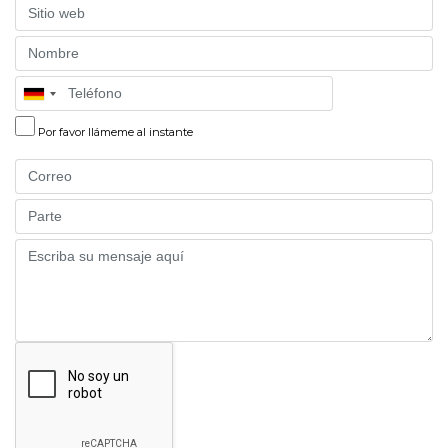
Website
Name
Phone
Por favor llámeme al instante
Email
Part
Message