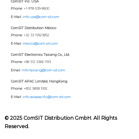
ComSIT Inc. USA
Phone:
+1-978-539-8600
E-Mail:
info-usa@com-sit.com
ComSIT Distribution México
Phone:
+52 33 15923852
E-Mail:
mexico@com-sit.com
ComSIT Electronics Taicang Co., Ltd
Phone:
+86 512 5366 1193
Email:
info-taicang@com-sit.com
ComSIT APAC Limited, HongKong
Phone:
+852 5808 1092
E-Mail:
info-asiapacific@com-sit.com
© 2025 ComSIT Distribution GmbH. All Rights
Reserved.