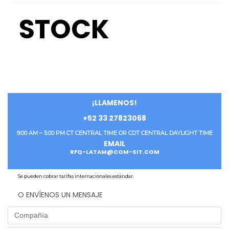
STOCK
¡LLAMENOS!
+52 33 27823068
9:00 AM – 5:00 PM CT CENTRAL TIME OR CDT CENTRAL DAYLIGHT TIME
EMAIL
RFQ-LATAM@COM-SIT.COM
Se pueden cobrar tarifas internacionales estándar.
O ENVÍENOS UN MENSAJE
Company