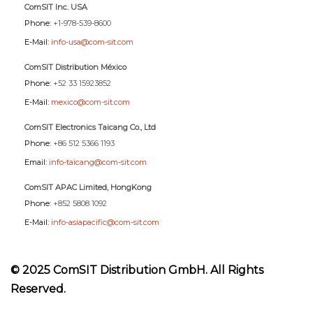
ComSIT Inc. USA
Phone:
+1-978-539-8600
E-Mail:
info-usa@com-sit.com
ComSIT Distribution México
Phone:
+52 33 15923852
E-Mail:
mexico@com-sit.com
ComSIT Electronics Taicang Co., Ltd
Phone:
+86 512 5366 1193
Email:
info-taicang@com-sit.com
ComSIT APAC Limited, HongKong
Phone:
+852 5808 1092
E-Mail:
info-asiapacific@com-sit.com
© 2025 ComSIT Distribution GmbH. All Rights
Reserved.