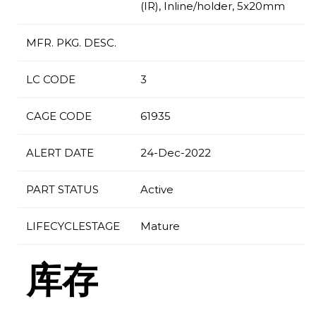
(IR), Inline/holder, 5x20mm
MFR. PKG. DESC.
LC CODE
3
CAGE CODE
61935
ALERT DATE
24-Dec-2022
PART STATUS
Active
LIFECYCLESTAGE
Mature
库存