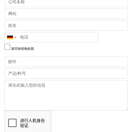
公
司
网
名
站
姓
称
名
电
话
请尽快回电给我
邮
件
产
品/
请
料
在
号
此
输
入
您
的