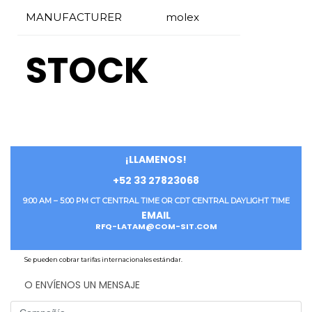
MANUFACTURER
molex
STOCK
¡LLAMENOS!
+52 33 27823068
9:00 AM – 5:00 PM CT CENTRAL TIME OR CDT CENTRAL DAYLIGHT TIME
EMAIL
RFQ-LATAM@COM-SIT.COM
Se pueden cobrar tarifas internacionales estándar.
O ENVÍENOS UN MENSAJE
Company