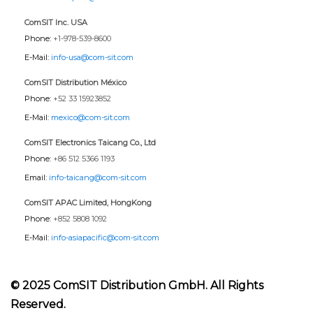
ComSIT Inc. USA
Phone:
+1-978-539-8600
E-Mail:
info-usa@com-sit.com
ComSIT Distribution México
Phone:
+52 33 15923852
E-Mail:
mexico@com-sit.com
ComSIT Electronics Taicang Co., Ltd
Phone:
+86 512 5366 1193
Email:
info-taicang@com-sit.com
ComSIT APAC Limited, HongKong
Phone:
+852 5808 1092
E-Mail:
info-asiapacific@com-sit.com
© 2025 ComSIT Distribution GmbH. All Rights
Reserved.