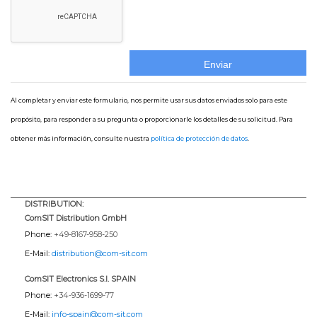
Al completar y enviar este formulario, nos permite usar sus datos enviados solo para este
propósito, para responder a su pregunta o proporcionarle los detalles de su solicitud. Para
obtener más información, consulte nuestra
política de protección de datos
.
DISTRIBUTION:
ComSIT Distribution GmbH
Phone:
+49-8167-958-250
E-Mail:
distribution@com-sit.com
ComSIT Electronics S.l. SPAIN
Phone:
+34-936-1699-77
E-Mail:
info-spain@com-sit.com