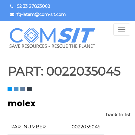
Skip
+52 33 27823068
to
rfq-latam@com-sit.com
main
content
PART:
0022035045
molex
back to list
PARTNUMBER
0022035045