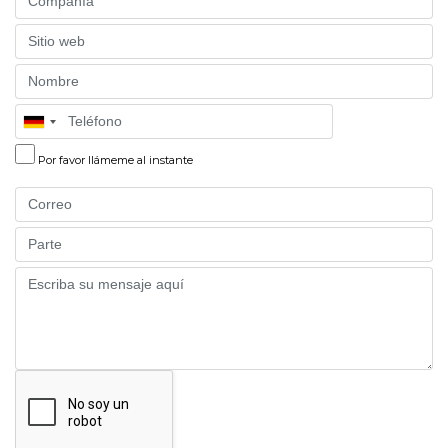
Website
Name
Phone
Por favor llámeme al instante
Email
Part
Message