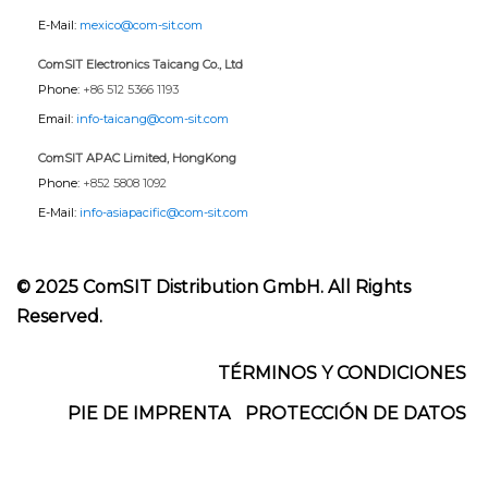
E-Mail:
mexico@com-sit.com
ComSIT Electronics Taicang Co., Ltd
Phone:
+86 512 5366 1193
Email:
info-taicang@com-sit.com
ComSIT APAC Limited, HongKong
Phone:
+852 5808 1092
E-Mail:
info-asiapacific@com-sit.com
© 2025 ComSIT Distribution GmbH. All Rights
Reserved.
Footer
TÉRMINOS Y CONDICIONES
PIE DE IMPRENTA
PROTECCIÓN DE DATOS
Menu