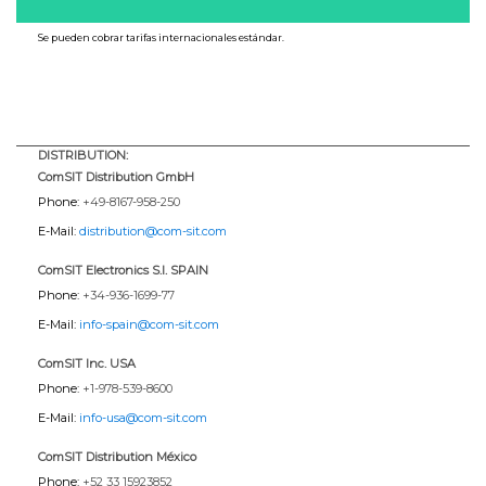
Se pueden cobrar tarifas internacionales estándar.
DISTRIBUTION:
ComSIT Distribution GmbH
Phone:
+49-8167-958-250
E-Mail:
distribution@com-sit.com
ComSIT Electronics S.l. SPAIN
Phone:
+34-936-1699-77
E-Mail:
info-spain@com-sit.com
ComSIT Inc. USA
Phone:
+1-978-539-8600
E-Mail:
info-usa@com-sit.com
ComSIT Distribution México
Phone:
+52 33 15923852