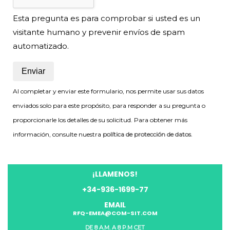
Esta pregunta es para comprobar si usted es un
visitante humano y prevenir envíos de spam
automatizado.
Al completar y enviar este formulario, nos permite usar sus datos
enviados solo para este propósito, para responder a su pregunta o
proporcionarle los detalles de su solicitud. Para obtener más
información, consulte nuestra
política de protección de datos
.
¡LLAMENOS!
+34-936-1699-77
EMAIL
RFQ-EMEA@COM-SIT.COM
DE 8 A.M. A 8 P.M CET