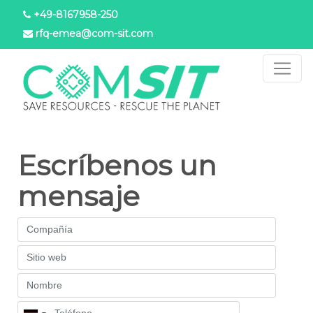
Pasar
+49-8167958-250
al
rfq-emea@com-sit.com
contenido
principal
Escríbenos un
mensaje
Company
Website
Name
Phone