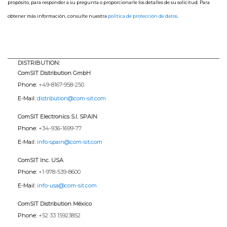
propósito, para responder a su pregunta o proporcionarle los detalles de su solicitud. Para
obtener más información, consulte nuestra
política de protección de datos
.
DISTRIBUTION:
ComSIT Distribution GmbH
Phone:
+49-8167-958-250
E-Mail:
distribution@com-sit.com
ComSIT Electronics S.l. SPAIN
Phone:
+34-936-1699-77
E-Mail:
info-spain@com-sit.com
ComSIT Inc. USA
Phone:
+1-978-539-8600
E-Mail:
info-usa@com-sit.com
ComSIT Distribution México
Phone:
+52 33 15923852