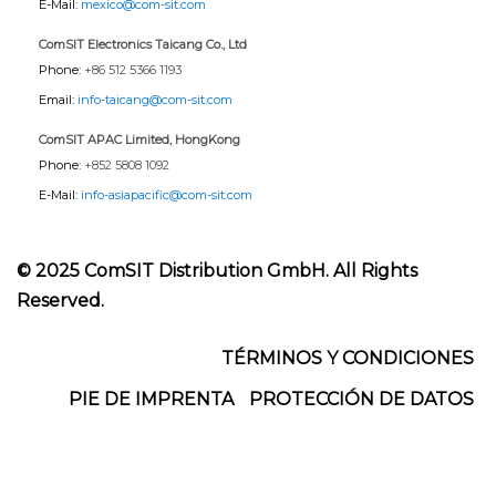
E-Mail:
mexico@com-sit.com
ComSIT Electronics Taicang Co., Ltd
Phone:
+86 512 5366 1193
Email:
info-taicang@com-sit.com
ComSIT APAC Limited, HongKong
Phone:
+852 5808 1092
E-Mail:
info-asiapacific@com-sit.com
© 2025 ComSIT Distribution GmbH. All Rights
Reserved.
Footer
TÉRMINOS Y CONDICIONES
PIE DE IMPRENTA
PROTECCIÓN DE DATOS
Menu