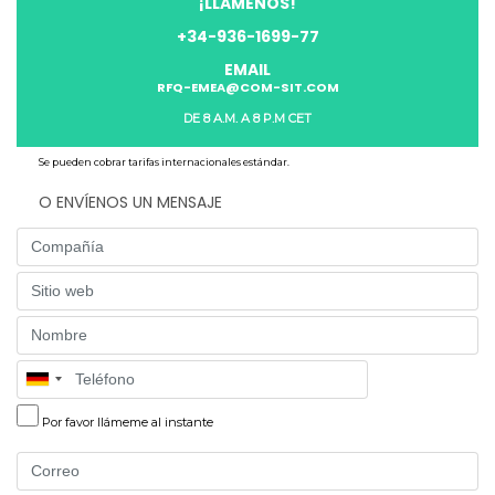
¡LLAMENOS!
+34-936-1699-77
EMAIL
RFQ-EMEA@COM-SIT.COM
DE 8 A.M. A 8 P.M CET
Se pueden cobrar tarifas internacionales estándar.
O ENVÍENOS UN MENSAJE
Company
Website
Name
Phone
Por favor llámeme al instante
Email