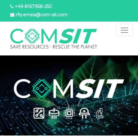
Pasar
+49-8167958-250
al
rfq-emea@com-sit.com
contenido
principal