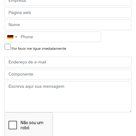
Website
Name
Phone
Por favor me ligue imediatamente
Email
Part
Message