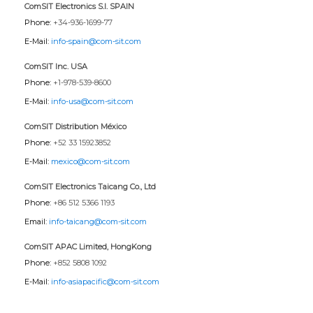
ComSIT Electronics S.l. SPAIN
Phone:
+34-936-1699-77
E-Mail:
info-spain@com-sit.com
ComSIT Inc. USA
Phone:
+1-978-539-8600
E-Mail:
info-usa@com-sit.com
ComSIT Distribution México
Phone:
+52 33 15923852
E-Mail:
mexico@com-sit.com
ComSIT Electronics Taicang Co., Ltd
Phone:
+86 512 5366 1193
Email:
info-taicang@com-sit.com
ComSIT APAC Limited, HongKong
Phone:
+852 5808 1092
E-Mail:
info-asiapacific@com-sit.com