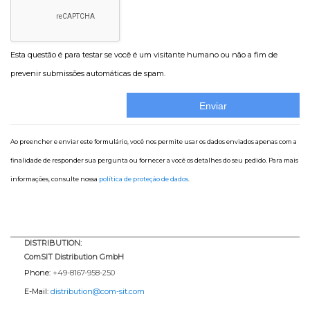
Esta questão é para testar se você é um visitante humano ou não a fim de
prevenir submissões automáticas de spam.
Ao preencher e enviar este formulário, você nos permite usar os dados enviados apenas com a
finalidade de responder sua pergunta ou fornecer a você os detalhes do seu pedido. Para mais
informações, consulte nossa
política de proteção de dados
.
DISTRIBUTION:
ComSIT Distribution GmbH
Phone:
+49-8167-958-250
E-Mail:
distribution@com-sit.com