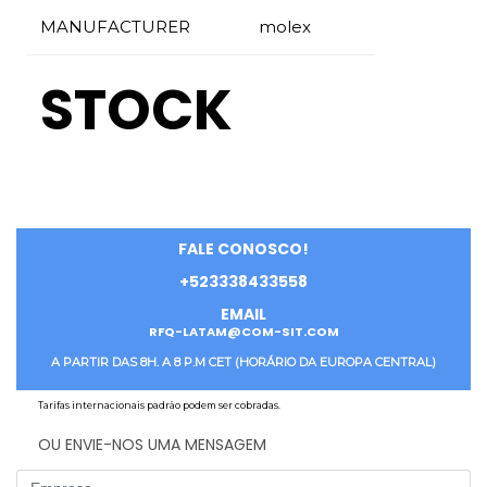
MANUFACTURER
molex
STOCK
FALE CONOSCO!
+523338433558
EMAIL
RFQ-LATAM@COM-SIT.COM
A PARTIR DAS 8H. A 8 P.M CET (HORÁRIO DA EUROPA CENTRAL)
Tarifas internacionais padrão podem ser cobradas.
OU ENVIE-NOS UMA MENSAGEM
Company