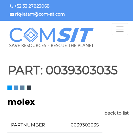
Passar
+52 33 27823068
para
rfq-latam@com-sit.com
o
conteúdo
principal
PART:
0039303035
molex
back to list
PARTNUMBER
0039303035