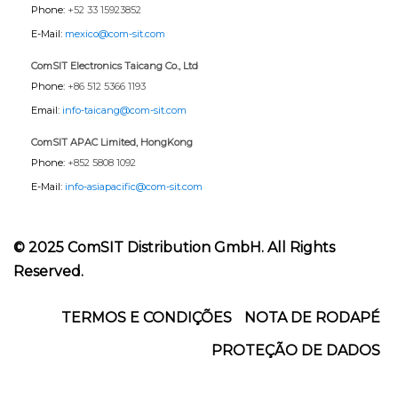
Phone:
+52 33 15923852
E-Mail:
mexico@com-sit.com
ComSIT Electronics Taicang Co., Ltd
Phone:
+86 512 5366 1193
Email:
info-taicang@com-sit.com
ComSIT APAC Limited, HongKong
Phone:
+852 5808 1092
E-Mail:
info-asiapacific@com-sit.com
© 2025 ComSIT Distribution GmbH. All Rights
Reserved.
Footer
TERMOS E CONDIÇÕES
NOTA DE RODAPÉ
PROTEÇÃO DE DADOS
Menu