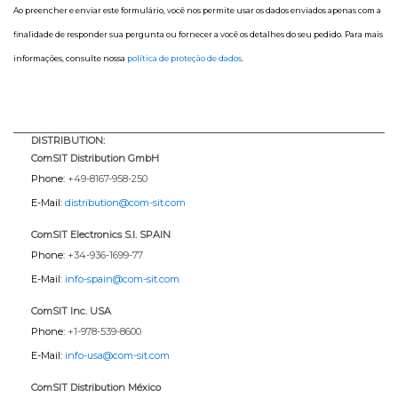
Ao preencher e enviar este formulário, você nos permite usar os dados enviados apenas com a
finalidade de responder sua pergunta ou fornecer a você os detalhes do seu pedido. Para mais
informações, consulte nossa
política de proteção de dados
.
DISTRIBUTION:
ComSIT Distribution GmbH
Phone:
+49-8167-958-250
E-Mail:
distribution@com-sit.com
ComSIT Electronics S.l. SPAIN
Phone:
+34-936-1699-77
E-Mail:
info-spain@com-sit.com
ComSIT Inc. USA
Phone:
+1-978-539-8600
E-Mail:
info-usa@com-sit.com
ComSIT Distribution México