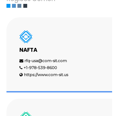
NAFTA
rfq-usa@com-sit.com
+1-978-539-8600
https://www.com-sit.us