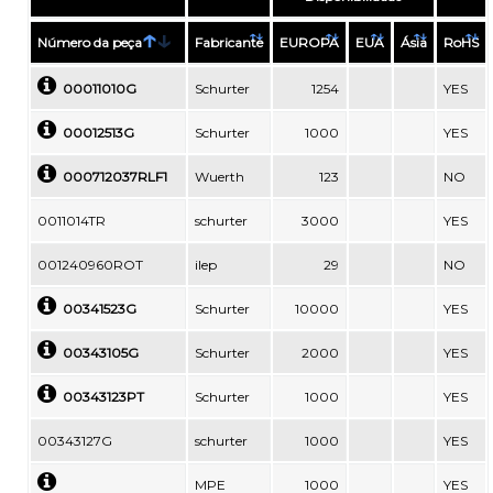
Número da peça
Fabricante
EUROPA
EUA
Ásia
RoHS
00011010G
Schurter
1254
YES
00012513G
Schurter
1000
YES
000712037RLF1
Wuerth
123
NO
0011014TR
schurter
3000
YES
001240960ROT
ilep
29
NO
00341523G
Schurter
10000
YES
00343105G
Schurter
2000
YES
00343123PT
Schurter
1000
YES
00343127G
schurter
1000
YES
MPE
1000
YES