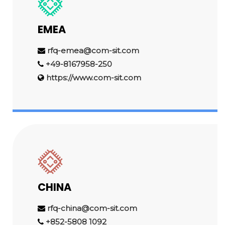
EMEA
rfq-emea@com-sit.com
+49-8167958-250
https://www.com-sit.com
CHINA
rfq-china@com-sit.com
+852-5808 1092