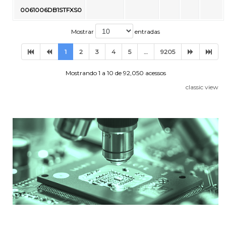
0061006DB1STFXS0
Mostrar
entradas
1
2
3
4
5
…
9205
Mostrando 1 a 10 de 92,050 acessos
classic view