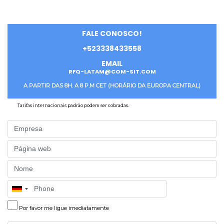
FALE CONOSCO!
+523338433558
EMAIL
RFQ-LATAM@COM-SIT.COM
A PARTIR DAS 8H. A 8 P.M CET (HORÁRIO DA EUROPA CENTRAL)
Tarifas internacionais padrão podem ser cobradas.
Company
Website
Name
Phone
Por favor me ligue imediatamente