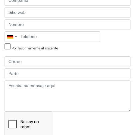
Website
Name
Phone
Por favor llámeme al instante
Email
Part
Message