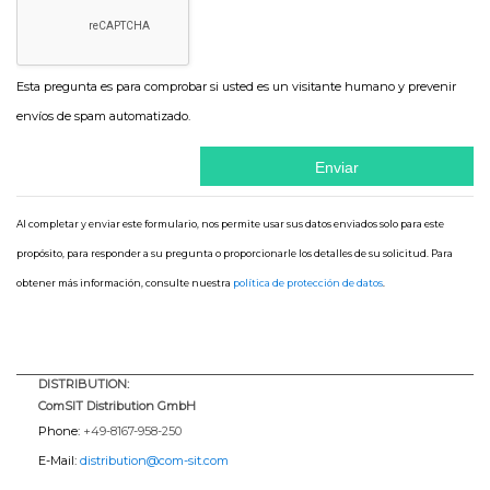
Esta pregunta es para comprobar si usted es un visitante humano y prevenir
envíos de spam automatizado.
Al completar y enviar este formulario, nos permite usar sus datos enviados solo para este
propósito, para responder a su pregunta o proporcionarle los detalles de su solicitud. Para
obtener más información, consulte nuestra
política de protección de datos
.
DISTRIBUTION:
ComSIT Distribution GmbH
Phone:
+49-8167-958-250
E-Mail:
distribution@com-sit.com