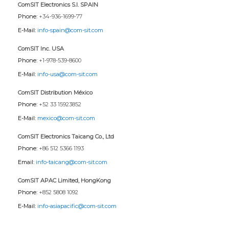
ComSIT Electronics S.l. SPAIN
Phone:
+34-936-1699-77
E-Mail:
info-spain@com-sit.com
ComSIT Inc. USA
Phone:
+1-978-539-8600
E-Mail:
info-usa@com-sit.com
ComSIT Distribution México
Phone:
+52 33 15923852
E-Mail:
mexico@com-sit.com
ComSIT Electronics Taicang Co., Ltd
Phone:
+86 512 5366 1193
Email:
info-taicang@com-sit.com
ComSIT APAC Limited, HongKong
Phone:
+852 5808 1092
E-Mail:
info-asiapacific@com-sit.com