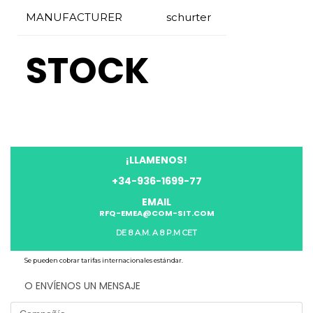
MANUFACTURER
schurter
STOCK
¡LLAMENOS!
+34-936-1699-77
EMAIL
RFQ-EMEA@COM-SIT.COM
DE 8 A.M. A 8 P.M CET
Se pueden cobrar tarifas internacionales estándar.
O ENVÍENOS UN MENSAJE
Company